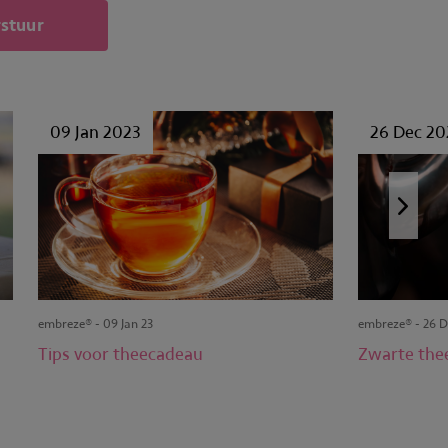
rstuur
09 Jan 2023
26 Dec 20
embreze® - 09 Jan 23
embreze® - 26 D
Tips voor theecadeau
Zwarte the