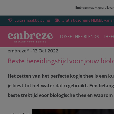
Embreze maakt gebruik van 
Luxe smaakbeleving
Gratis bezorging NL&BE vanaf 
LOSSE THEE BLENDS
THEE
Terug naar overzicht
Theeblog
Beste bereidingstijd voor 
embreze® - 12 Oct 2022
Beste bereidingstijd voor jouw biol
Het zetten van het perfecte kopje thee is een k
je kiest tot het water dat u gebruikt. Een belan
beste trektijd voor biologische thee en waarom d