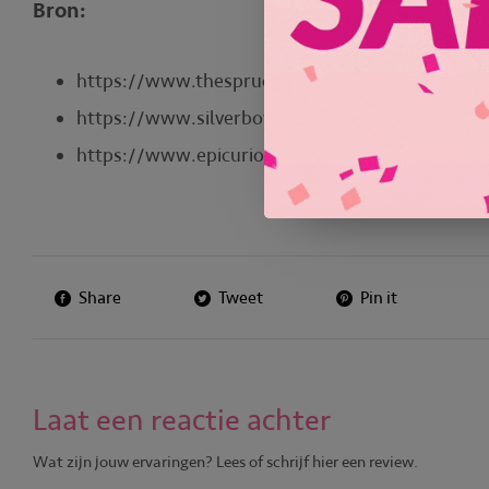
Bron:
https://www.thespruceeats.com/how-to-brew-
https://www.silverbowbakery.com/world-food/
https://www.epicurious.com/expert-advice/how-
Share
Tweet
Pin it
Laat een reactie achter
Wat zijn jouw ervaringen? Lees of schrijf hier een review.