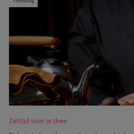
Theeblog
Zettijd voor je thee