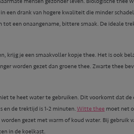
 naarmate mensen gezonder leven. Biologische thee w
 in een drank van hogere kwaliteit die minder schadelij
en tot een onaangename, bittere smaak. De ideale trekt
ken, krijg je een smaakvoller kopje thee. Het is ook 
langer worden gezet dan groene thee. Zwarte thee be
 niet te heet water te gebruiken. Dit voorkomt dat d
s en de trektijd is 1-2 minuten.
Witte thee
moet net o
 worden gezet met warm of koud water. Bij gebruik v
en in de koelkast.