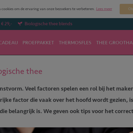
cookies om de ervaring van onze bezoekers te verbeteren.
Lees meer
Ok
€ 29,-
Biologische thee blends
CADEAU
PROEFPAKKET
THERMOSFLES
THEE GROOTHA
jouw biologische thee
ogische thee
unstvorm. Veel factoren spelen een rol bij het maken
grijke factor die vaak over het hoofd wordt gezien, i
ie belangrijk is. We geven ook tips voor het correc