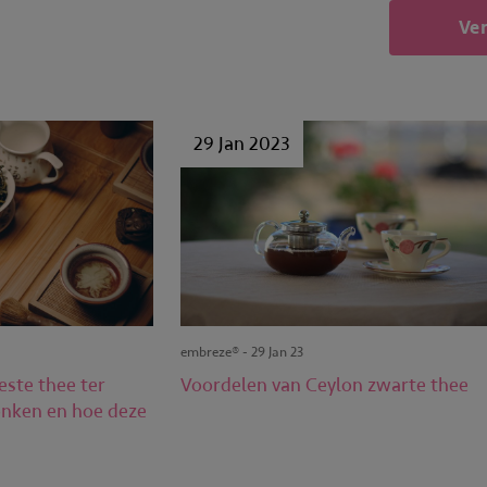
Ve
29 Jan 2023
embreze® - 29 Jan 23
ste thee ter
Voordelen van Ceylon zwarte thee
nken en hoe deze