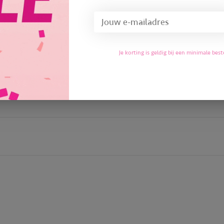
tea-water-temperatures-766316
perfect-tea-brewing-temperature
Je korting is geldig bij een minimale be
to-brew-tea-perfectly-article