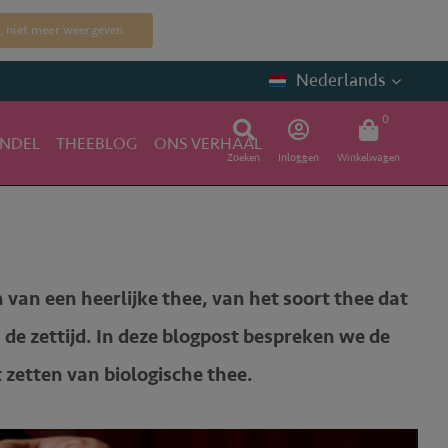
, niet meer weergeven
Nederlands
0
NDEL
THEEBLOG
ONS VERHAAL
Zoeken
Inloggen
Winkelwagen
 van een heerlijke thee, van het soort thee dat
s de zettijd. In deze blogpost bespreken we de
t zetten van biologische thee.