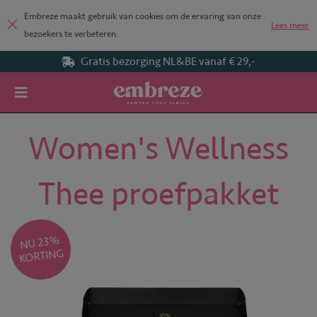
Embreze maakt gebruik van cookies om de ervaring van onze
Lees meer
bezoekers te verbeteren.
Gratis bezorging NL&BE vanaf € 29,-
Home
Women's Wellness Thee proefpakket
Women's Wellness
Thee proefpakket
NU 23
%
KORTING