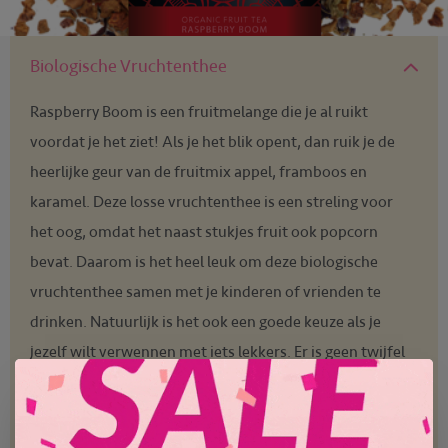
Biologische Vruchtenthee
Raspberry Boom is een fruitmelange die je al ruikt
voordat je het ziet! Als je het blik opent, dan ruik je de
heerlijke geur van de fruitmix appel, framboos en
karamel. Deze losse vruchtenthee is een streling voor
het oog, omdat het naast stukjes fruit ook popcorn
bevat. Daarom is het heel leuk om deze biologische
vruchtenthee samen met je kinderen of vrienden te
drinken. Natuurlijk is het ook een goede keuze als je
jezelf wilt verwennen met iets lekkers. Er is geen twijfel
mogelijk dat deze indrukwekkende biologische
vruchtenthee niet alleen een lust is voor het oog, maar
ook voor de smaakpapillen! Je kunt deze vruchtenthee