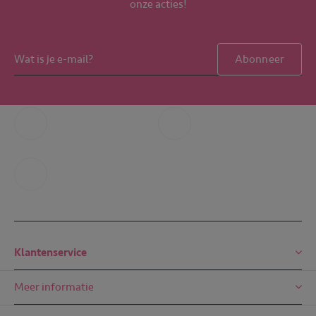
onze acties!
Abonneer
Bel ons
Whatsapp ons
+31 6 49 32 65 68
+31 6 49 32 65 68
Mail ons
mail@embreze.com
Klantenservice
Meer informatie