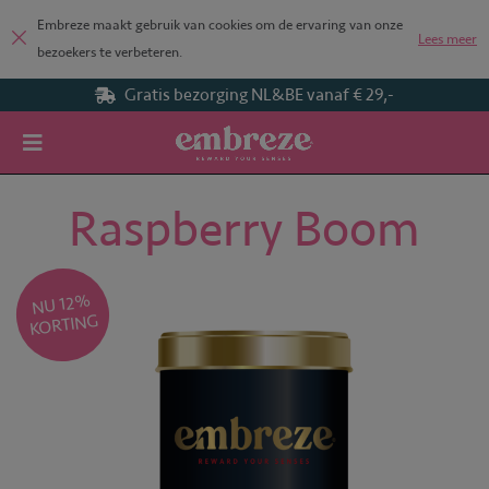
Embreze maakt gebruik van cookies om de ervaring van onze
Lees meer
bezoekers te verbeteren.
Gratis bezorging NL&BE vanaf € 29,-
Home
Raspberry Boom
Raspberry Boom
NU 12
%
KORTING