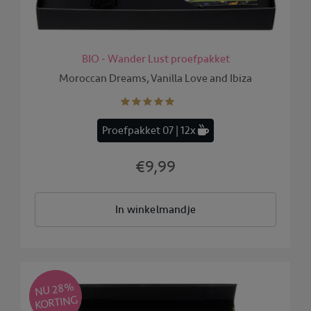
BIO - Wander Lust proefpakket
Moroccan Dreams, Vanilla Love and Ibiza
Proefpakket 07 | 12x
€9,99
In winkelmandje
NU 28
%
KORTING