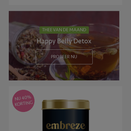
THEE VAN DE MAAND
Happy Belly Detox
PROBEER NU
NU 40
%
KORTING