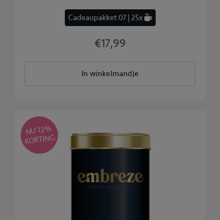
Cadeaupakket 07 | 25x
€17,99
In winkelmandje
NU 12
%
KORTING