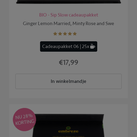
BIO - Sip Slow cadeaupakket
Ginger Lemon Married, Minty Rose and Swe
Cadeaupakket 06 | 25x
€17,99
In winkelmandje
NU 28
%
KORTING