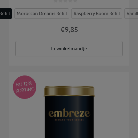
efill
Moroccan Dreams Refill
Raspberry Boom Refill
Vanil
€9,85
In winkelmandje
NU 12
%
KORTING