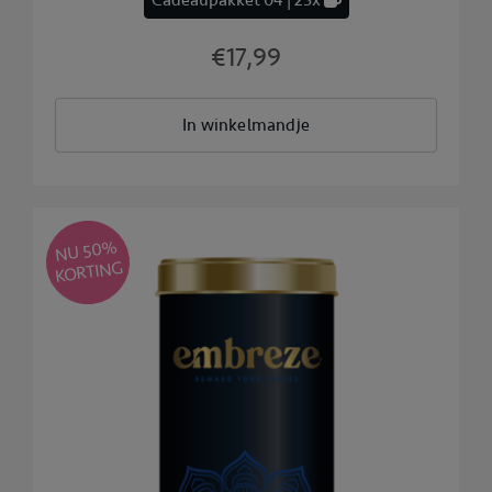
Cadeaupakket 04 | 25x
€17,99
In winkelmandje
NU 50
%
KORTING