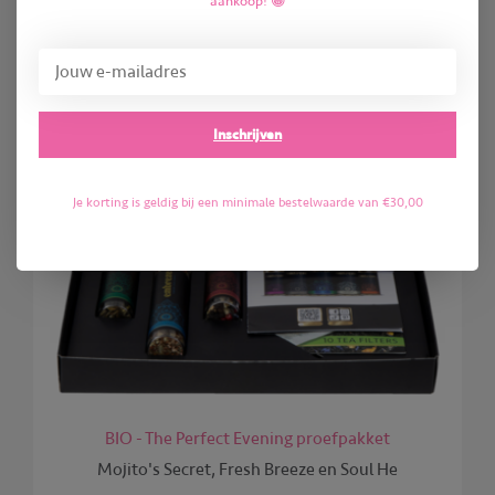
KORTING
aankoop! 😀
Inschrijven
Je korting is geldig bij een minimale bestelwaarde van €30,00
BIO - The Perfect Evening proefpakket
Mojito's Secret, Fresh Breeze en Soul He