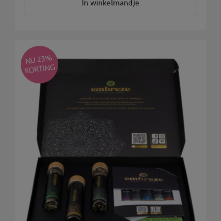
In winkelmandje
NU 23
%
KORTING