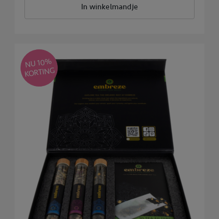
In winkelmandje
NU 10
%
KORTING