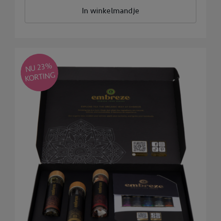
In winkelmandje
NU 23
%
KORTING