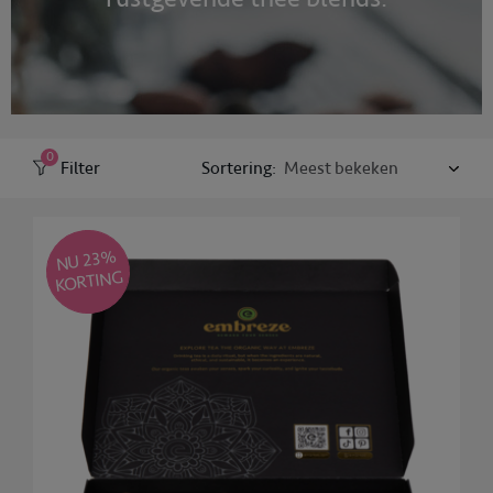
0
Filter
Sortering:
NU 23
%
KORTING