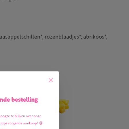
aasappelschillen*, rozenblaadjes*, abrikoos*,
nde bestelling
hoogte te blijven over onze
op je volgende aankoop! 😀