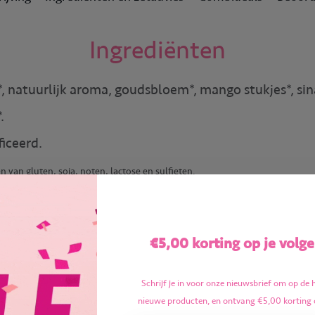
Ingrediënten
, natuurlijk aroma, goudsbloem*, mango stukjes*, sin
.
ficeerd.
 van gluten, soja, noten, lactose en sulfieten.
€5,00 korting op je volge
Schrijf je in voor onze nieuwsbrief om op de 
nieuwe producten, en ontvang €5,00 korting 