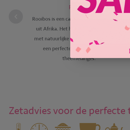
Rooibos
Rooibos is een cafeïnevrije thee afkomstig
uit Afrika. Het heeft een zachte smaak
met natuurlijke zoetheid. Daarom is het
een perfecte basis voor heerlijke
theemelanges.
Zetadvies voor de perfecte 