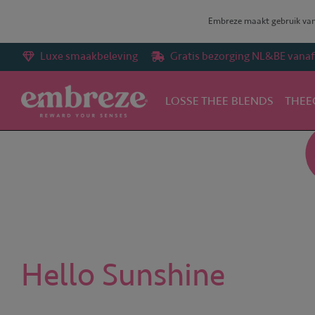
Embreze maakt gebruik van 
Luxe smaakbeleving
Gratis bezorging NL&BE vanaf 
LOSSE THEE BLENDS
THEE
Home
Hello Sunshine
Hello Sunshine