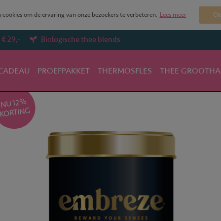
cookies om de ervaring van onze bezoekers te verbeteren.
Lees meer
Ok
€ 29,-
Biologische thee blends
CADEAU
PROEFPAKKET
THERMOSFLES
THEE GROOTHA
NU 12
%
KORTING