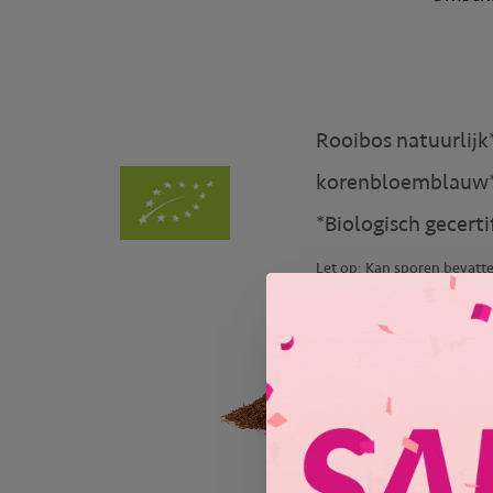
Rooibos natuurlijk*
korenbloemblauw*
*Biologisch gecerti
Let op: Kan sporen bevatten