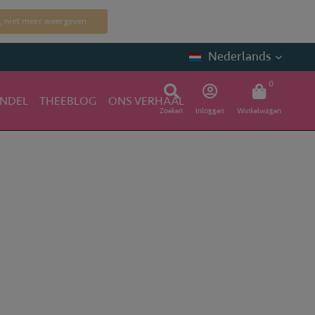
, niet meer weergeven
Nederlands
0
NDEL
THEEBLOG
ONS VERHAAL
Zoeken
Inloggen
Winkelwagen