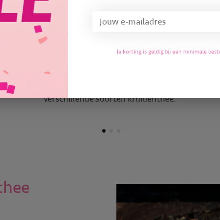
Goudsbloem
De goudsbloem is een plant die behoort
tot de composietenfamilie. Het heeft een
Je korting is geldig bij een minimale be
sterk verzuiverend effect op het lichaam
daarom wordt het vaak gebruikt in
verschillende soorten kruidenthee.
thee