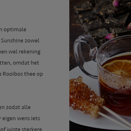
en optimale
o Sunshine zowel
een wel rekening
atten, omdat het
e Rooibos thee op
en zodat alle
r eigen wens iets
of juiste sterkere