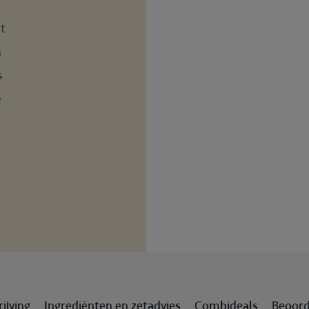
it
n
s
e
ijving
Ingrediënten en zetadvies
Combideals
Beoord